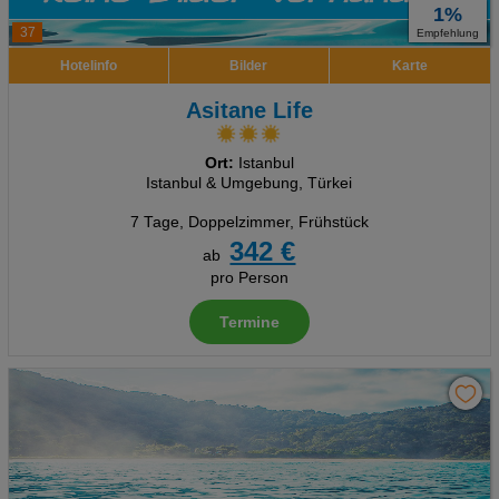
1%
37
Empfehlung
Hotelinfo
Bilder
Karte
Asitane Life
Ort:
Istanbul
Istanbul & Umgebung, Türkei
7 Tage
,
Doppelzimmer, Frühstück
342 €
ab
pro Person
Termine