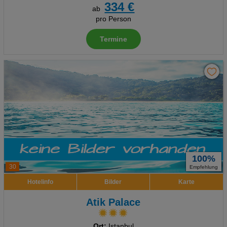
334 €
ab
pro Person
Termine
100%
30
Empfehlung
Hotelinfo
Bilder
Karte
Atik Palace
Ort:
Istanbul