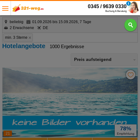
0345 / 9639 0330
Buchung & Beratung
beliebig
01.09.2026 bis 15.09.2026, 7 Tage
2 Erwachsene
DE
min. 3 Sterne
Hotelangebote
1000 Ergebnisse
Preis aufsteigend
78%
21
Empfehlung