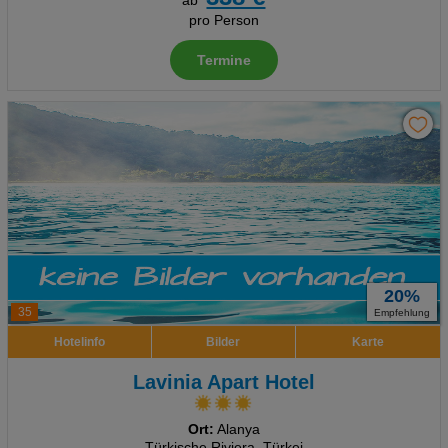
ab
pro Person
Termine
20%
35
Empfehlung
Hotelinfo
Bilder
Karte
Lavinia Apart Hotel
Ort:
Alanya
Türkische Riviera, Türkei