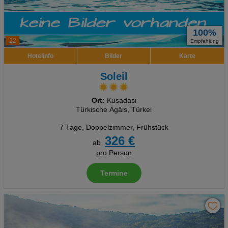
100%
22
Empfehlung
Hotelinfo
Bilder
Karte
Soleil
Ort:
Kusadasi
Türkische Ägäis, Türkei
7 Tage
,
Doppelzimmer, Frühstück
326 €
ab
pro Person
Termine