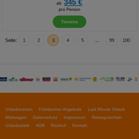
345 €
ab
pro Person
Termine
Seite:
1
2
3
4
5
...
99
100
Urlaubsreisen
Frühbucher Angebote
Last Minute Urlaub
Mietwagen
Datenschutz
Impressum
Reisegutschein
Urlaubsziele
AGB
Rückruf
Kontakt