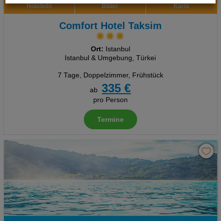
Hotelinfo
Bilder
Karte
Technische Cookies
Comfort Hotel Taksim
Analyse
Ort:
Istanbul
Istanbul & Umgebung, Türkei
Social Media Cookies
7 Tage
,
Doppelzimmer, Frühstück
Advertising
335 €
ab
pro Person
Erweiterte Einstellungen
Termine