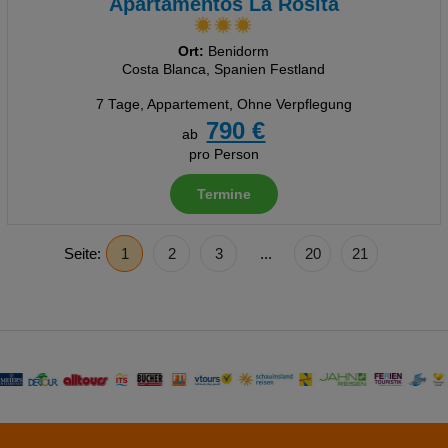
Apartamentos La Rosita
Ort:
Benidorm
Costa Blanca, Spanien Festland
7 Tage
,
Appartement, Ohne Verpflegung
790 €
ab
pro Person
Termine
Seite:
1
2
3
...
20
21