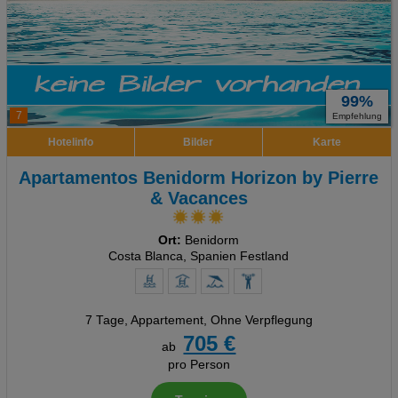
99%
7
Empfehlung
Hotelinfo
Bilder
Karte
Apartamentos Benidorm Horizon by Pierre
& Vacances
Ort:
Benidorm
Costa Blanca, Spanien Festland
7 Tage
,
Appartement, Ohne Verpflegung
705 €
ab
pro Person