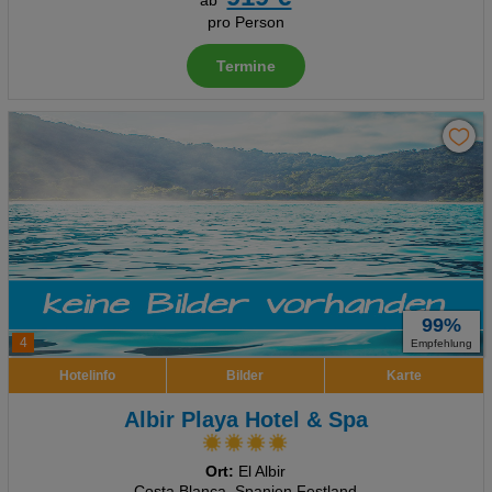
ab
pro Person
Termine
99%
4
Empfehlung
Hotelinfo
Bilder
Karte
Albir Playa Hotel & Spa
Ort:
El Albir
Costa Blanca, Spanien Festland