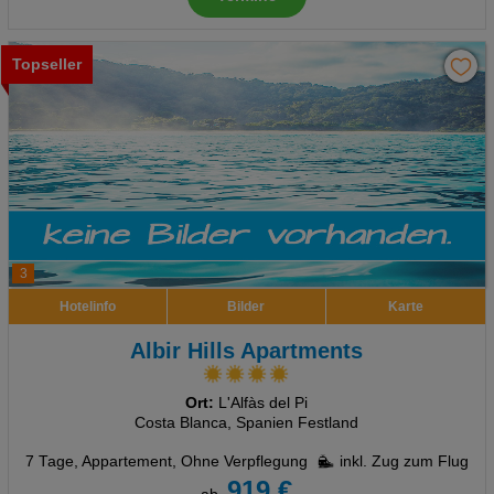
Topseller
3
Hotelinfo
Bilder
Karte
Albir Hills Apartments
Ort:
L'Alfàs del Pi
Costa Blanca, Spanien Festland
7 Tage
,
Appartement, Ohne Verpflegung
inkl. Zug zum Flug
919 €