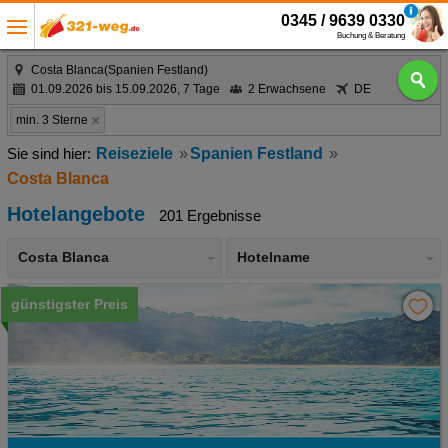
0345 / 9639 0330
Buchung & Beratung
Costa Blanca(Spanien Festland)
01.09.2026 bis 15.09.2026, 7 Tage
2 Erwachsene
DE
min. 3 Sterne
Reiseziele
Spanien Festland
Costa Blanca
Hotelangebote
201 Ergebnisse
Costa Blanca
Hotelname
günstigster Preis