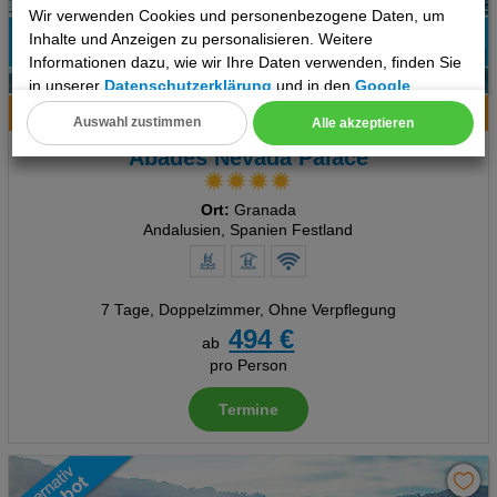
Wir verwenden Cookies und personenbezogene Daten, um
Inhalte und Anzeigen zu personalisieren. Weitere
58%
Informationen dazu, wie wir Ihre Daten verwenden, finden Sie
6
Empfehlung
in unserer
Datenschutzerklärung
und in den
Google
Datenschutz- und Nutzungsbedingungen
.
Hotelinfo
Bilder
Karte
Auswahl zustimmen
Alle akzeptieren
Cookie Einstellungen
Abades Nevada Palace
Technische Cookies
Ort:
Granada
Andalusien, Spanien Festland
Analyse
Social Media Cookies
7 Tage
,
Doppelzimmer, Ohne Verpflegung
494 €
Advertising
ab
pro Person
Erweiterte Einstellungen
Termine