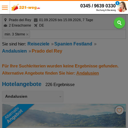
0345 / 9639 0330
Buchung & Beratung
Prado del Rey
01.09.2026 bis 15.09.2026, 7 Tage
2 Erwachsene
DE
min. 3 Sterne
Reiseziele
Spanien Festland
Andalusien
Prado del Rey
Für Ihre Suchkriterien wurden keine Ergebnisse gefunden.
Alternative Angebote finden Sie hier:
Andalusien
Hotelangebote
226 Ergebnisse
Andalusien