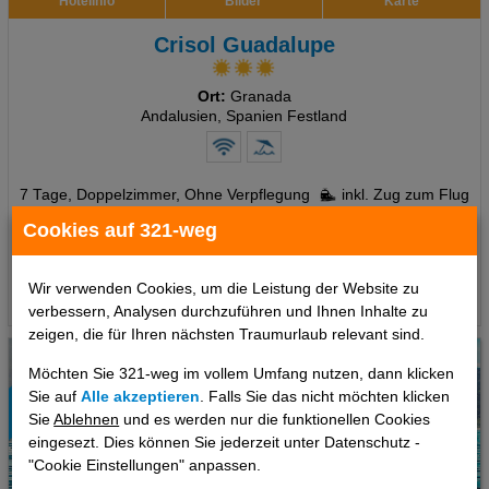
Hotelinfo
Bilder
Karte
Crisol Guadalupe
Ort:
Granada
Andalusien, Spanien Festland
7 Tage
,
Doppelzimmer, Ohne Verpflegung
inkl. Zug zum Flug
492 €
Cookies auf 321-weg
ab
pro Person
Wir verwenden Cookies, um die Leistung der Website zu
Termine
verbessern, Analysen durchzuführen und Ihnen Inhalte zu
zeigen, die für Ihren nächsten Traumurlaub relevant sind.
Möchten Sie 321-weg im vollem Umfang nutzen, dann klicken
Sie auf
Alle akzeptieren
. Falls Sie das nicht möchten klicken
Sie
Ablehnen
und es werden nur die funktionellen Cookies
eingesezt. Dies können Sie jederzeit unter Datenschutz -
"Cookie Einstellungen" anpassen.