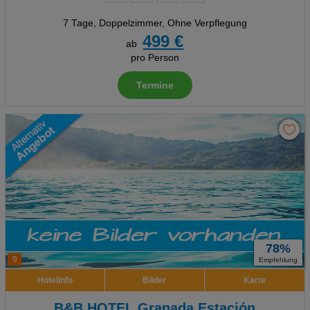
7 Tage
,
Doppelzimmer, Ohne Verpflegung
499 €
ab
pro Person
Termine
78%
9
Empfehlung
Hotelinfo
Bilder
Karte
B&B HOTEL Granada Estación