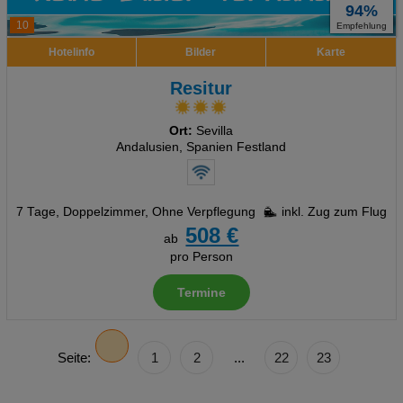
94%
10
Empfehlung
Hotelinfo
Bilder
Karte
Resitur
Ort:
Sevilla
Andalusien, Spanien Festland
7 Tage
,
Doppelzimmer, Ohne Verpflegung
inkl. Zug zum Flug
508 €
ab
pro Person
Termine
Seite:
1
2
...
22
23