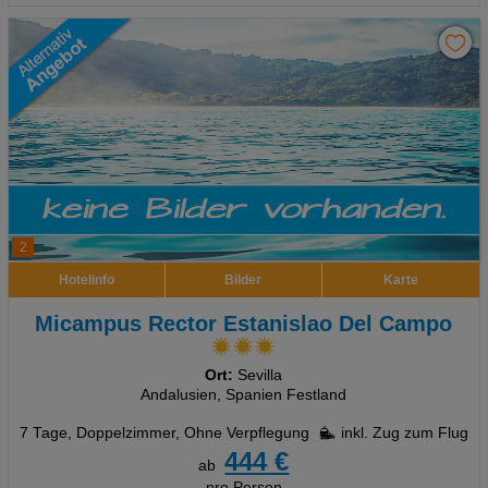
2
Hotelinfo
Bilder
Karte
Micampus Rector Estanislao Del Campo
Ort:
Sevilla
Andalusien, Spanien Festland
7 Tage
,
Doppelzimmer, Ohne Verpflegung
inkl. Zug zum Flug
444 €
ab
pro Person