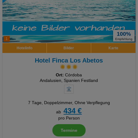
100%
1
Empfehlung
Hotelinfo
Bilder
Karte
Hotel Finca Los Abetos
Ort:
Córdoba
Andalusien, Spanien Festland
7 Tage
,
Doppelzimmer, Ohne Verpflegung
434 €
ab
pro Person
Termine