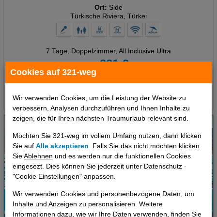
Ort:
Side
Türkische Riviera, Türkei
7 Tage
,
Doppelzimmer, All Inclusive Ultra
221 €
ab
Cookies auf 321-weg
pro Person
Termine
Wir verwenden Cookies, um die Leistung der Website zu
verbessern, Analysen durchzuführen und Ihnen Inhalte zu
zeigen, die für Ihren nächsten Traumurlaub relevant sind.
Möchten Sie 321-weg im vollem Umfang nutzen, dann klicken
Sie auf
Alle akzeptieren
. Falls Sie das nicht möchten klicken
Sie
Ablehnen
und es werden nur die funktionellen Cookies
eingesezt. Dies können Sie jederzeit unter Datenschutz -
"Cookie Einstellungen" anpassen.
Wir verwenden Cookies und personenbezogene Daten, um
Inhalte und Anzeigen zu personalisieren. Weitere
67%
Informationen dazu, wie wir Ihre Daten verwenden, finden Sie
986
Empfehlung