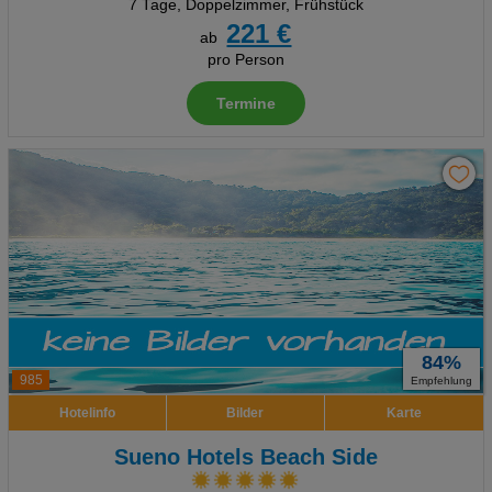
7 Tage
,
Doppelzimmer, Frühstück
221 €
ab
pro Person
Termine
84%
985
Empfehlung
Hotelinfo
Bilder
Karte
Sueno Hotels Beach Side