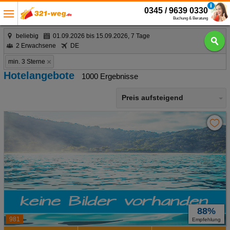
0345 / 9639 0330
Buchung & Beratung
beliebig
01.09.2026 bis 15.09.2026, 7 Tage
2 Erwachsene
DE
min. 3 Sterne
Hotelangebote
1000 Ergebnisse
Preis aufsteigend
88%
981
Empfehlung