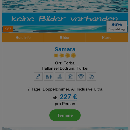
86%
987
Empfehlung
Hotelinfo
Bilder
Karte
Samara
Ort:
Torba
Halbinsel Bodrum, Türkei
7 Tage
,
Doppelzimmer, All Inclusive Ultra
227 €
ab
pro Person
Termine