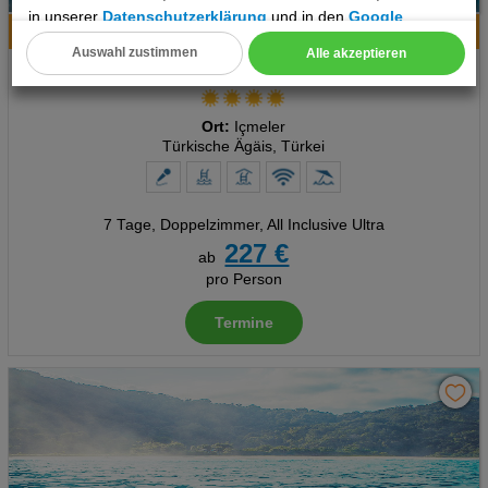
in unserer
Datenschutzerklärung
und in den
Google
Hotelinfo
Bilder
Karte
Datenschutz- und Nutzungsbedingungen
.
Auswahl zustimmen
Alle akzeptieren
MARTI Resort
Cookie Einstellungen
Technische Cookies
Ort:
Içmeler
Türkische Ägäis, Türkei
Analyse
Social Media Cookies
7 Tage
,
Doppelzimmer, All Inclusive Ultra
227 €
ab
Advertising
pro Person
Erweiterte Einstellungen
Termine