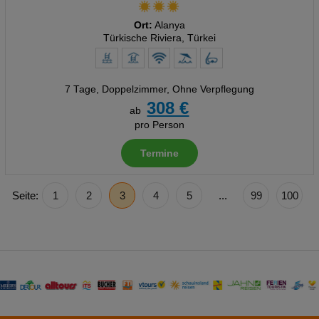
Ort:
Alanya
Türkische Riviera, Türkei
7 Tage
,
Doppelzimmer, Ohne Verpflegung
308 €
ab
pro Person
Termine
Seite:
1
2
3
4
5
...
99
100