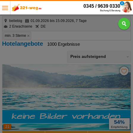
0345 / 9639 0330
Buchung & Beratung
beliebig
01.09.2026 bis 15.09.2026, 7 Tage
2 Erwachsene
DE
min. 3 Sterne
Hotelangebote
1000 Ergebnisse
Preis aufsteigend
54%
21
Empfehlung