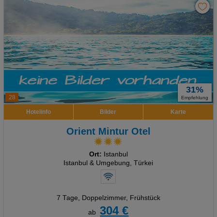
31%
28
Empfehlung
Hotelinfo
Bilder
Karte
Orient Mintur Otel
Ort:
Istanbul
Istanbul & Umgebung, Türkei
7 Tage
,
Doppelzimmer, Frühstück
304 €
ab