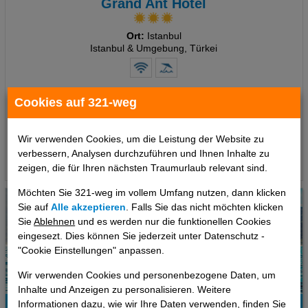
Grand Ant Hotel
Ort:
Istanbul
Istanbul & Umgebung, Türkei
7 Tage
,
Doppelzimmer, Frühstück
Cookies auf 321-weg
302 €
ab
pro Person
Wir verwenden Cookies, um die Leistung der Website zu
verbessern, Analysen durchzuführen und Ihnen Inhalte zu
Termine
zeigen, die für Ihren nächsten Traumurlaub relevant sind.
Möchten Sie 321-weg im vollem Umfang nutzen, dann klicken
Sie auf
Alle akzeptieren
. Falls Sie das nicht möchten klicken
Sie
Ablehnen
und es werden nur die funktionellen Cookies
eingesezt. Dies können Sie jederzeit unter Datenschutz -
"Cookie Einstellungen" anpassen.
Wir verwenden Cookies und personenbezogene Daten, um
Inhalte und Anzeigen zu personalisieren. Weitere
Informationen dazu, wie wir Ihre Daten verwenden, finden Sie