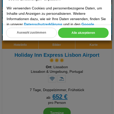
Wir verwenden Cookies und personenbezogene Daten, um
Inhalte und Anzeigen zu personalisieren. Weitere
Informationen dazu, wie wir Ihre Daten verwenden, finden Sie
in unserer
Datenschutzerklärung
und in den
Google
Datenschutz- und Nutzungsbedingungen
.
93%
Auswahl zustimmen
Alle akzeptieren
6
Empfehlung
Cookie Einstellungen
Hotelinfo
Bilder
Karte
Technische Cookies
Holiday Inn Express Lisbon Airport
Analyse
Ort:
Lissabon
Social Media Cookies
Lissabon & Umgebung, Portugal
Advertising
7 Tage
,
Doppelzimmer, Frühstück
Erweiterte Einstellungen
652 €
ab
pro Person
Termine