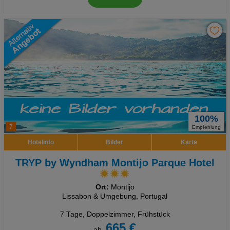
100%
7
Empfehlung
Hotelinfo
Bilder
Karte
TRYP by Wyndham Montijo Parque Hotel
Ort:
Montijo
Lissabon & Umgebung, Portugal
7 Tage
,
Doppelzimmer, Frühstück
665 €
ab