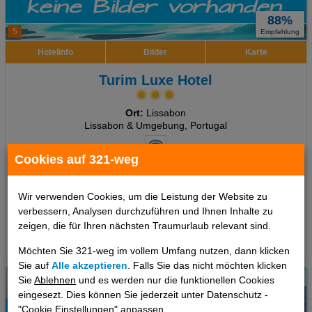
88%
5
Empfehlung
Hotelinfo
Bilder
Karte
Turim Luxe Hotel
Ort:
Lissabon
Lissabon & Umgebung, Portugal
Cookies auf 321-weg
7 Tage
,
Doppelzimmer, Ohne Verpflegung
inkl. Zug zum Flug
648 €
Wir verwenden Cookies, um die Leistung der Website zu
ab
verbessern, Analysen durchzuführen und Ihnen Inhalte zu
pro Person
zeigen, die für Ihren nächsten Traumurlaub relevant sind.
Termine
Möchten Sie 321-weg im vollem Umfang nutzen, dann klicken
Sie auf
Alle akzeptieren
. Falls Sie das nicht möchten klicken
Sie
Ablehnen
und es werden nur die funktionellen Cookies
eingesezt. Dies können Sie jederzeit unter Datenschutz -
"Cookie Einstellungen" anpassen.