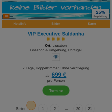
25%
10
Empfehlung
Hotelinfo
Bilder
Karte
VIP Executive Saldanha
Ort:
Lissabon
Lissabon & Umgebung, Portugal
7 Tage
,
Doppelzimmer, Ohne Verpflegung
699 €
ab
pro Person
Termine
Seite:
1
2
...
20
21