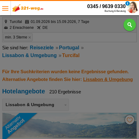
0345 / 9639 0330
Buchung & Beratung
Turcifal
01.09.2026 bis 15.09.2026, 7 Tage
2 Erwachsene
DE
min. 3 Sterne
Reiseziele
Portugal
Lissabon & Umgebung
Turcifal
Für Ihre Suchkriterien wurden keine Ergebnisse gefunden.
Alternative Angebote finden Sie hier:
Lissabon & Umgebung
Hotelangebote
210 Ergebnisse
Lissabon & Umgebung