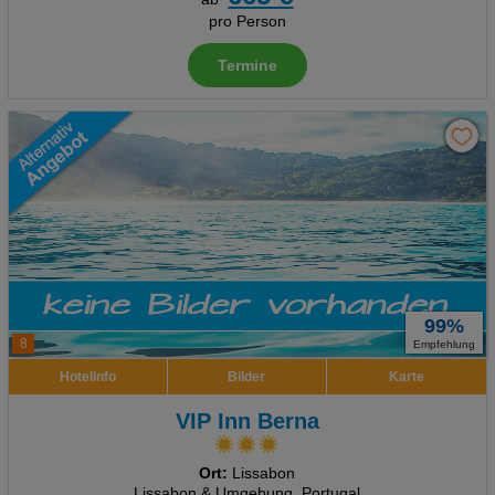
pro Person
Termine
99%
8
Empfehlung
Hotelinfo
Bilder
Karte
VIP Inn Berna
Ort:
Lissabon
Lissabon & Umgebung, Portugal