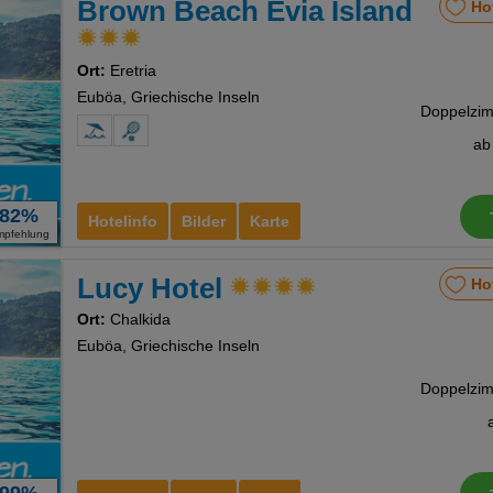
Brown Beach Evia Island
Ho
Ort:
Eretria
Euböa, Griechische Inseln
a
82%
Hotelinfo
Bilder
Karte
mpfehlung
Lucy Hotel
Ho
Ort:
Chalkida
Euböa, Griechische Inseln