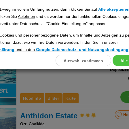
1-weg im vollem Umfang nutzen, dann klicken Sie auf
Alle akzeptiere
licken Sie
Ablehnen
und es werden nur die funktionellen Cookies einge
rzeit unter Datenschutz - "Cookie Einstellungen" anpassen.
77%
Hotelinfo
Bilder
Karte
mpfehlung
Cookies und personenbezogene Daten, um Inhalte und Anzeigen zu per
Stefania Beach Resort
Ho
tionen dazu, wie wir Ihre Daten verwenden, finden Sie in unserer
klärung
und in den
Google Datenschutz- und Nutzungsbedingung
Ort:
Amarynthos
Auswahl zustimmen
Alle
llungen
Euböa, Griechische Inseln
ookies
Cookies
Hotelinfo
Bilder
Karte
Anthidon Estate
Ho
nstellungen
Ort:
Chalkida