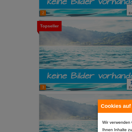
2
E
Topseller
3
E
Cookies auf
Wir verwenden 
Ihnen Inhalte z