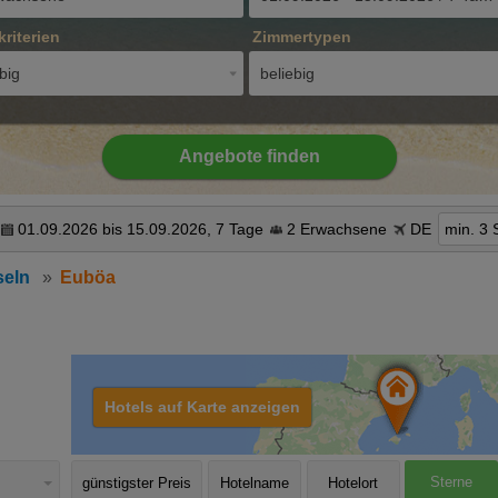
kriterien
Zimmertypen
big
beliebig
Angebote finden
01.09.2026 bis 15.09.2026, 7 Tage
2 Erwachsene
DE
min. 3 
seln
Euböa
Hotels auf Karte anzeigen
Sterne
günstigster Preis
Hotelname
Hotelort