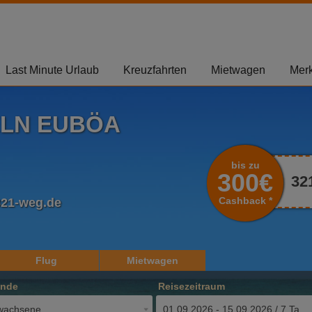
Last Minute Urlaub
Kreuzfahrten
Mietwagen
Merk
ELN EUBÖA
bis zu
300€
32
Cashback *
321-weg.de
Flug
Mietwagen
ende
Reisezeitraum
wachsene
01.09.2026 - 15.09.2026 / 7 Tage