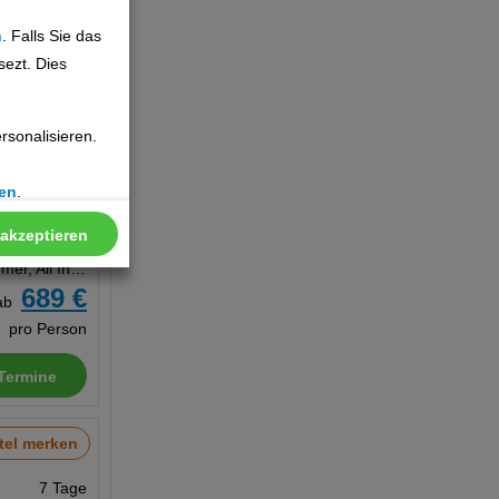
650 €
ab
n
. Falls Sie das
pro Person
sezt. Dies
Termine
sonalisieren.
tel merken
en
.
 akzeptieren
7 Tage
Doppelzimmer, All Inclusive
689 €
ab
pro Person
Termine
tel merken
7 Tage