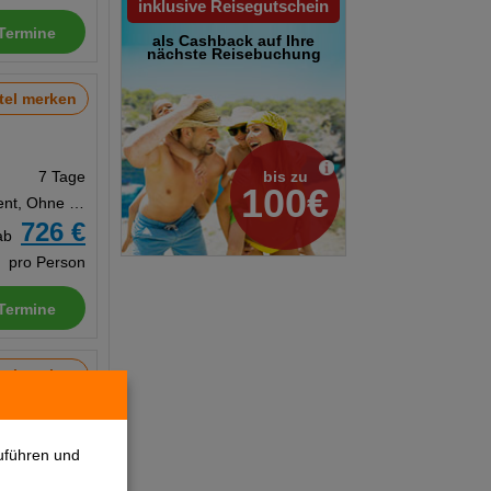
inklusive Reisegutschein
Termine
als Cashback auf Ihre
nächste Reisebuchung
tel merken
bis zu
7 Tage
100€
Appartement, Ohne Verpflegung
726 €
ab
pro Person
Termine
tel merken
7 Tage
uführen und
Doppelzimmer, Frühstück