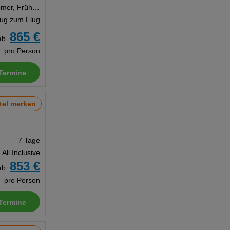
Doppelzimmer, Frühstück
Zug zum Flug
865 €
ab
pro Person
Termine
tel merken
7 Tage
All Inclusive
853 €
ab
pro Person
Termine