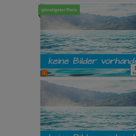
günstigster Preis
1
E