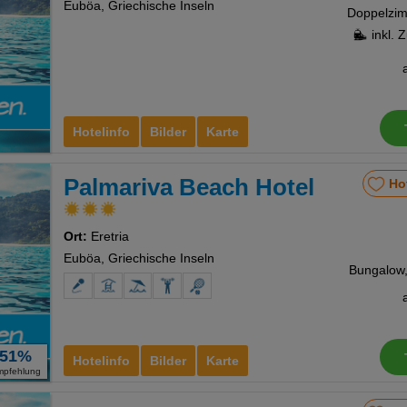
Euböa, Griechische Inseln
inkl. 
Hotelinfo
Bilder
Karte
Palmariva Beach Hotel
Ho
Ort:
Eretria
Euböa, Griechische Inseln
Bungalow, 
51%
Hotelinfo
Bilder
Karte
mpfehlung