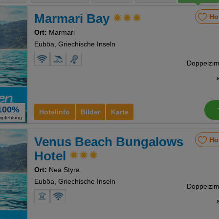
Marmari Bay
Ho
Ort:
Marmari
Euböa, Griechische Inseln
100%
Hotelinfo
Bilder
Karte
mpfehlung
Venus Beach Bungalows
Ho
Hotel
Ort:
Nea Styra
Euböa, Griechische Inseln