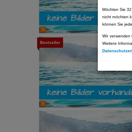
Möchten Sie 32
nicht möchten k
können Sie jede
4
E
Wir verwenden 
Bestseller
Weitere Informa
Datenschutzer
Cookie Einste
Technische C
Analyse
Social Media 
5
Advertising
Erweiterte Ei