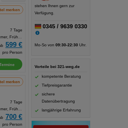
stehen Ihnen gern zur
tel merken
Verfügung.
0345 / 9639 0330
7 Tage
Doppelzimmer, Frühstück
599 €
Mo-So von
09:30-22:30
Uhr.
ab
pro Person
Termine
Vorteile bei 321-weg.de
kompetente Beratung
tel merken
Tiefpreisgarantie
sichere
Datenübertragung
7 Tage
Doppelzimmer, Frühstück
langjährige Erfahrung
700 €
ab
pro Person