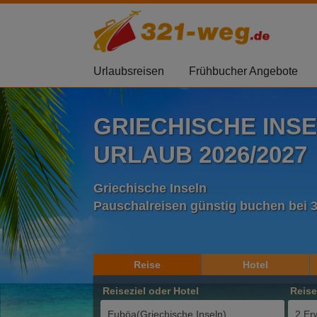
Urlaubsreisen
Frühbucher Angebote
GRIECHISCHE INS
URLAUB 2026/2027
Griechische Inseln
Pauschalreisen günstig buchen bei 
Reise
Hotel
Reiseziel oder Hotel
Reis
2 Er