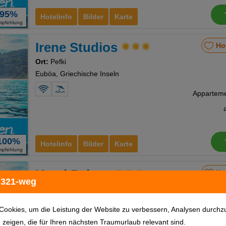
95%
Hotelinfo
Bilder
Karte
mpfehlung
Irene Studios
Ho
Ort:
Pefki
Euböa, Griechische Inseln
100%
Hotelinfo
Bilder
Karte
mpfehlung
Kymi Palace
Ho
 321-weg
Ort:
Kymi
Euböa, Griechische Inseln
Cookies, um die Leistung der Website zu verbessern, Analysen durchz
u zeigen, die für Ihren nächsten Traumurlaub relevant sind.