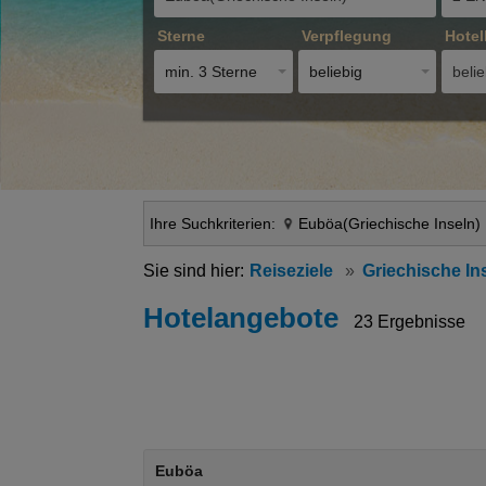
Sterne
Verpflegung
Hotel
min. 3 Sterne
beliebig
belie
Ihre Suchkriterien:
Euböa(Griechische Inseln)
Reiseziele
Griechische In
Hotelangebote
23 Ergebnisse
Euböa