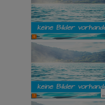
6
7
E