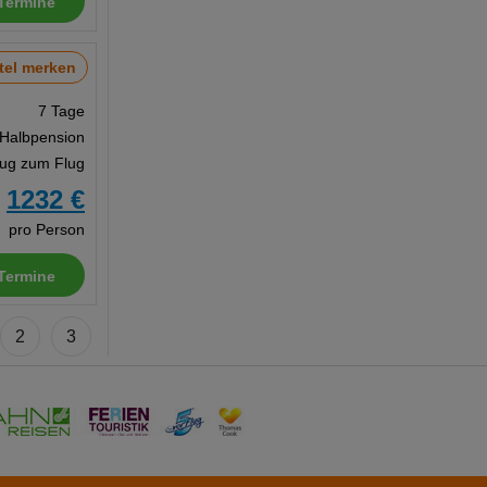
Termine
tel merken
7 Tage
 Halbpension
Zug zum Flug
1232 €
b
pro Person
Termine
2
3