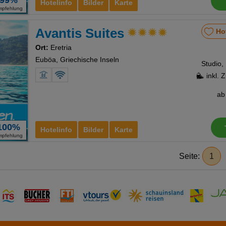
99%
Hotelinfo
Bilder
Karte
mpfehlung
Avantis Suites
Ho
Ort:
Eretria
Euböa, Griechische Inseln
Studio,
inkl. 
a
100%
Hotelinfo
Bilder
Karte
mpfehlung
Seite:
1