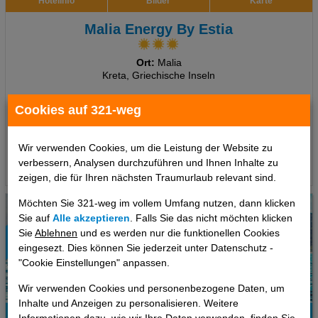
Hotelinfo
Bilder
Karte
Malia Energy By Estia
Ort:
Malia
Kreta, Griechische Inseln
7 Tage
,
Studio, Ohne Verpflegung
Cookies auf 321-weg
452 €
ab
pro Person
Wir verwenden Cookies, um die Leistung der Website zu
verbessern, Analysen durchzuführen und Ihnen Inhalte zu
Termine
zeigen, die für Ihren nächsten Traumurlaub relevant sind.
Möchten Sie 321-weg im vollem Umfang nutzen, dann klicken
Sie auf
Alle akzeptieren
. Falls Sie das nicht möchten klicken
Sie
Ablehnen
und es werden nur die funktionellen Cookies
eingesezt. Dies können Sie jederzeit unter Datenschutz -
"Cookie Einstellungen" anpassen.
Wir verwenden Cookies und personenbezogene Daten, um
Inhalte und Anzeigen zu personalisieren. Weitere