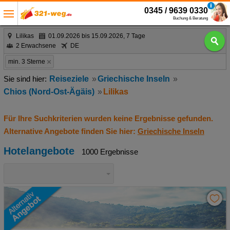
0345 / 9639 0330
Buchung & Beratung
Lilikas
01.09.2026 bis 15.09.2026, 7 Tage
2 Erwachsene
DE
min. 3 Sterne
Reiseziele
Griechische Inseln
Chios (Nord-Ost-Ägäis)
Lilikas
Für Ihre Suchkriterien wurden keine Ergebnisse gefunden.
Alternative Angebote finden Sie hier:
Griechische Inseln
Hotelangebote
1000 Ergebnisse