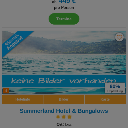
449 €
ab
pro Person
Termine
80%
4
Empfehlung
Hotelinfo
Bilder
Karte
Summerland Hotel & Bungalows
Ort:
Ixia