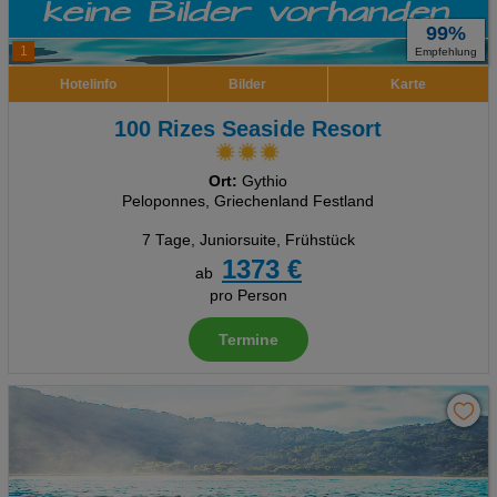
99%
1
Empfehlung
Hotelinfo
Bilder
Karte
100 Rizes Seaside Resort
Ort:
Gythio
Peloponnes, Griechenland Festland
7 Tage
,
Juniorsuite, Frühstück
1373 €
ab
pro Person
Termine