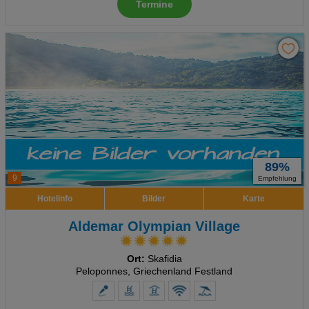
Termine
89%
9
Empfehlung
Hotelinfo
Bilder
Karte
Aldemar Olympian Village
Ort:
Skafidia
Peloponnes, Griechenland Festland