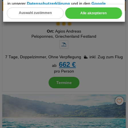
in unserer
Datenschutzerklärung
und in den
Google
Hotelinfo
Bilder
Karte
Datenschutz- und Nutzungsbedingungen
.
Auswahl zustimmen
Alle akzeptieren
Akroyali Hotel
Cookie Einstellungen
Technische Cookies
Ort:
Agios Andreas
Peloponnes, Griechenland Festland
Analyse
Social Media Cookies
7 Tage
,
Doppelzimmer, Ohne Verpflegung
inkl. Zug zum Flug
662 €
ab
Advertising
pro Person
Erweiterte Einstellungen
Termine