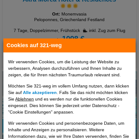
Ort:
Monemvasia
Peloponnes, Griechenland Festland
7 Tage
,
Doppelzimmer, Frühstück
inkl. Zug zum Flug
1098 €
ab
Cookies auf 321-weg
pro Person
Termine
Wir verwenden Cookies, um die Leistung der Website zu
verbessern, Analysen durchzuführen und Ihnen Inhalte zu
zeigen, die für Ihren nächsten Traumurlaub relevant sind.
Möchten Sie 321-weg im vollem Umfang nutzen, dann klicken
Sie auf
Alle akzeptieren
. Falls Sie das nicht möchten klicken
Sie
Ablehnen
und es werden nur die funktionellen Cookies
eingesezt. Dies können Sie jederzeit unter Datenschutz -
"Cookie Einstellungen" anpassen.
Wir verwenden Cookies und personenbezogene Daten, um
Inhalte und Anzeigen zu personalisieren. Weitere
100%
Informationen dazu, wie wir Ihre Daten verwenden, finden Sie
6
Empfehlung