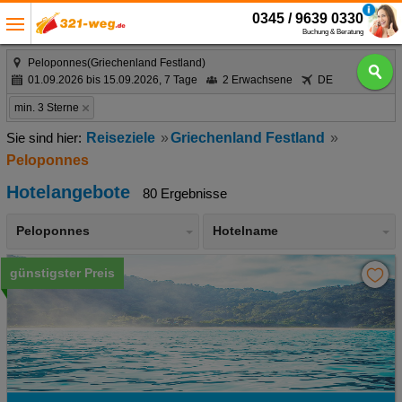
0345 / 9639 0330
Buchung & Beratung
Peloponnes(Griechenland Festland)
01.09.2026 bis 15.09.2026, 7 Tage
2 Erwachsene
DE
min. 3 Sterne
Reiseziele
Griechenland Festland
Peloponnes
Hotelangebote
80 Ergebnisse
Peloponnes
Hotelname
günstigster Preis