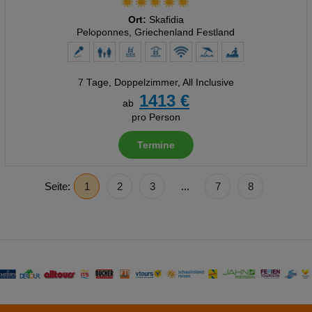
Ort:
Skafidia
Peloponnes, Griechenland Festland
7 Tage
,
Doppelzimmer, All Inclusive
1413 €
ab
pro Person
Termine
Seite:
1
2
3
...
7
8