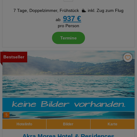
7 Tage
,
Doppelzimmer, Frühstück
inkl. Zug zum Flug
937 €
ab
pro Person
Termine
Bestseller
5
Hotelinfo
Bilder
Karte
Akra Morea Hotel & Residences