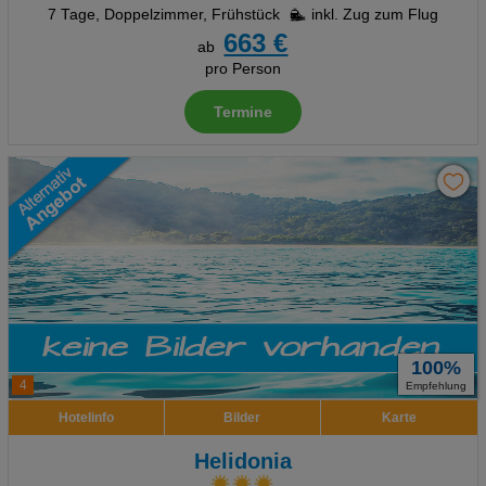
7 Tage
,
Doppelzimmer, Frühstück
inkl. Zug zum Flug
663 €
ab
pro Person
Termine
100%
4
Empfehlung
Hotelinfo
Bilder
Karte
Helidonia