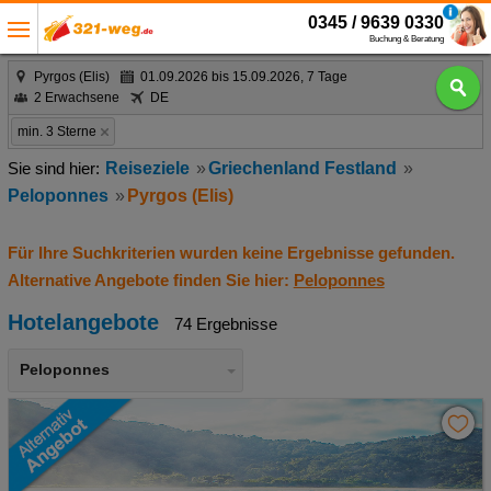
0345 / 9639 0330
Buchung & Beratung
Pyrgos (Elis)
01.09.2026 bis 15.09.2026, 7 Tage
2 Erwachsene
DE
min. 3 Sterne
Reiseziele
Griechenland Festland
Peloponnes
Pyrgos (Elis)
Für Ihre Suchkriterien wurden keine Ergebnisse gefunden.
Alternative Angebote finden Sie hier:
Peloponnes
Hotelangebote
74 Ergebnisse
Peloponnes