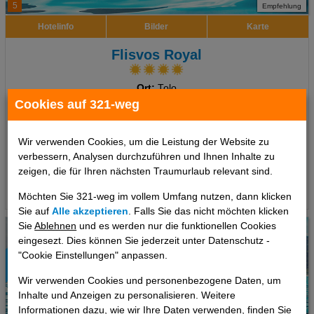
5
Empfehlung
Hotelinfo
Bilder
Karte
Flisvos Royal
Ort:
Tolo
Peloponnes, Griechenland Festland
Cookies auf 321-weg
7 Tage
,
Doppelzimmer, Frühstück
704 €
Wir verwenden Cookies, um die Leistung der Website zu
ab
verbessern, Analysen durchzuführen und Ihnen Inhalte zu
pro Person
zeigen, die für Ihren nächsten Traumurlaub relevant sind.
Termine
Möchten Sie 321-weg im vollem Umfang nutzen, dann klicken
Sie auf
Alle akzeptieren
. Falls Sie das nicht möchten klicken
Sie
Ablehnen
und es werden nur die funktionellen Cookies
eingesezt. Dies können Sie jederzeit unter Datenschutz -
"Cookie Einstellungen" anpassen.
Wir verwenden Cookies und personenbezogene Daten, um
Inhalte und Anzeigen zu personalisieren. Weitere
Informationen dazu, wie wir Ihre Daten verwenden, finden Sie