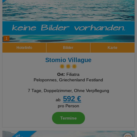
1
Hotelinfo
Bilder
Karte
Stomio Villague
Ort:
Filiatra
Peloponnes, Griechenland Festland
7 Tage
,
Doppelzimmer, Ohne Verpflegung
592 €
ab
pro Person
Termine