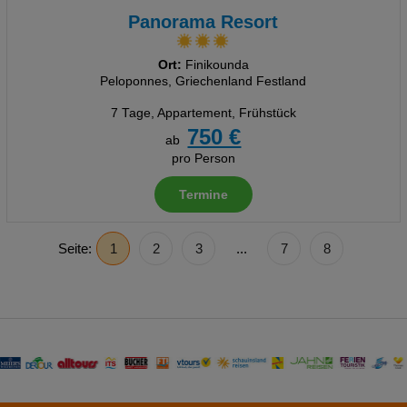
Panorama Resort
Ort:
Finikounda
Peloponnes, Griechenland Festland
7 Tage
,
Appartement, Frühstück
750 €
ab
pro Person
Termine
Seite:
1
2
3
...
7
8