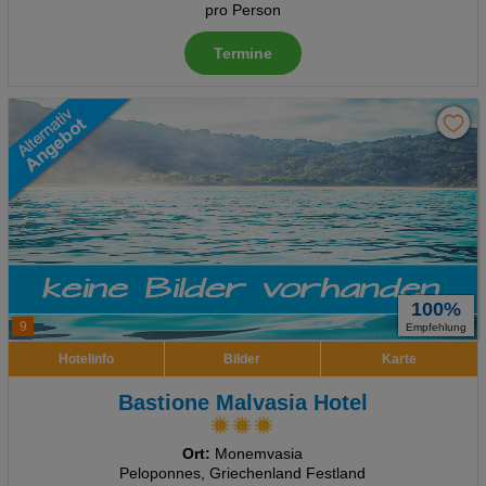
pro Person
Termine
100%
9
Empfehlung
Hotelinfo
Bilder
Karte
Bastione Malvasia Hotel
Ort:
Monemvasia
Peloponnes, Griechenland Festland