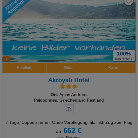
100%
2
Empfehlung
Hotelinfo
Bilder
Karte
Akroyali Hotel
Ort:
Agios Andreas
Peloponnes, Griechenland Festland
7 Tage
,
Doppelzimmer, Ohne Verpflegung
inkl. Zug zum Flug
662 €
ab
pro Person