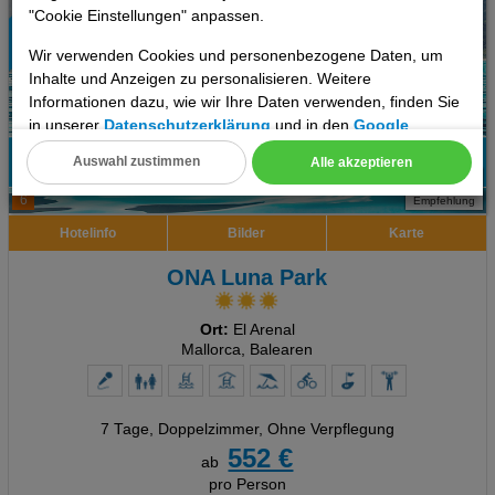
"Cookie Einstellungen" anpassen.
Wir verwenden Cookies und personenbezogene Daten, um
Inhalte und Anzeigen zu personalisieren. Weitere
Informationen dazu, wie wir Ihre Daten verwenden, finden Sie
in unserer
Datenschutzerklärung
und in den
Google
Datenschutz- und Nutzungsbedingungen
.
Auswahl zustimmen
Alle akzeptieren
69%
Cookie Einstellungen
6
Empfehlung
Technische Cookies
Hotelinfo
Bilder
Karte
ONA Luna Park
Analyse
Social Media Cookies
Ort:
El Arenal
Mallorca, Balearen
Advertising
Erweiterte Einstellungen
7 Tage
,
Doppelzimmer, Ohne Verpflegung
552 €
ab
pro Person