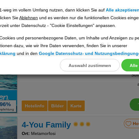
1-weg im vollem Umfang nutzen, dann klicken Sie auf
Alle akzeptiere
licken Sie
Ablehnen
und es werden nur die funktionellen Cookies einge
rzeit unter Datenschutz - "Cookie Einstellungen" anpassen.
71%
Hotelinfo
Bilder
Karte
mpfehlung
Cookies und personenbezogene Daten, um Inhalte und Anzeigen zu per
4-You Boutique Hotel
Ho
tionen dazu, wie wir Ihre Daten verwenden, finden Sie in unserer
klärung
und in den
Google Datenschutz- und Nutzungsbedingung
Ort:
Metamorfosi
Auswahl zustimmen
Alle
llungen
Chalkidiki, Griechenland Festland
Sui
ookies
96%
Cookies
Hotelinfo
Bilder
Karte
mpfehlung
4-You Family
Ho
nstellungen
Ort:
Metamorfosi