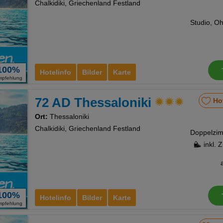
Chalkidiki, Griechenland Festland
100%
Hotelinfo
Bilder
Karte
mpfehlung
72 AD Thessaloniki
Ho
Ort:
Thessaloniki
Chalkidiki, Griechenland Festland
inkl. 
100%
Hotelinfo
Bilder
Karte
mpfehlung