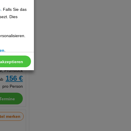
5 €
ab
n
. Falls Sie das
pro Person
sezt. Dies
Termine
sonalisieren.
tel merken
en
.
 akzeptieren
7 Tage
te, Frühstück
156 €
ab
pro Person
Termine
tel merken