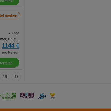
Termine
tel merken
7 Tage
Doppelzimmer, Frühstück
1144 €
b
pro Person
Termine
46
47