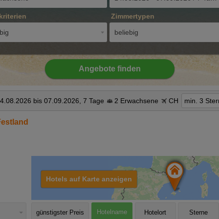
kriterien
Zimmertypen
big
beliebig
Angebote finden
4.08.2026 bis 07.09.2026, 7 Tage
2 Erwachsene
CH
min. 3 Ste
Festland
Hotels auf Karte anzeigen
Hotelname
günstigster Preis
Hotelort
Sterne