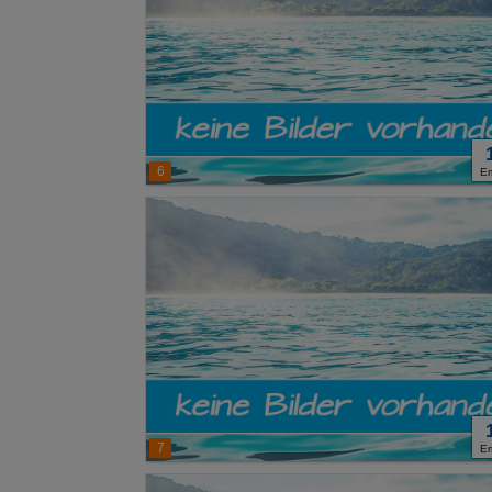
6
E
7
E