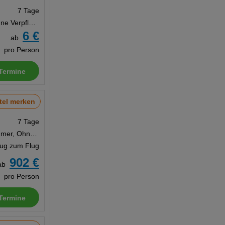
7 Tage
Studio, Ohne Verpflegung
6 €
ab
pro Person
Termine
tel merken
7 Tage
Doppelzimmer, Ohne Verpflegung
Zug zum Flug
902 €
ab
pro Person
Termine