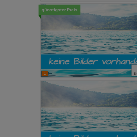
günstigster Preis
1
E