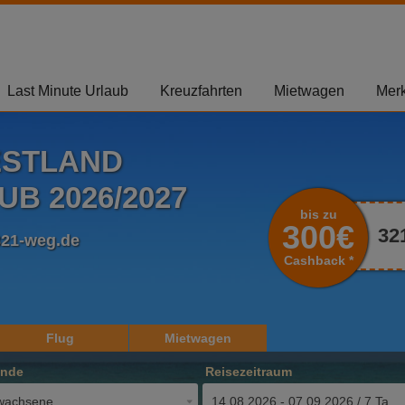
Last Minute Urlaub
Kreuzfahrten
Mietwagen
Merk
ESTLAND
B 2026/2027
bis zu
300€
32
321-weg.de
Cashback *
Flug
Mietwagen
ende
Reisezeitraum
wachsene
14.08.2026 - 07.09.2026 / 7 Tage