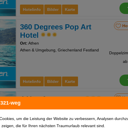
Hotelinfo
Bilder
Karte
360 Degrees Pop Art
Ho
Hotel
Ort:
Athen
Athen & Umgebung, Griechenland Festland
a
Hotelinfo
Bilder
Karte
4-You Apartments
Ho
 321-weg
Ort:
Metamorfosi
Chalkidiki, Griechenland Festland
Cookies, um die Leistung der Website zu verbessern, Analysen durchz
u zeigen, die für Ihren nächsten Traumurlaub relevant sind.