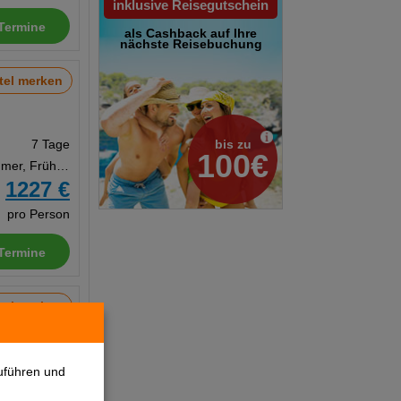
inklusive Reisegutschein
Termine
als Cashback auf Ihre
nächste Reisebuchung
tel merken
bis zu
7 Tage
100€
Doppelzimmer, Frühstück
1227 €
b
pro Person
Termine
tel merken
7 Tage
uführen und
Studio, Ohne Verpflegung