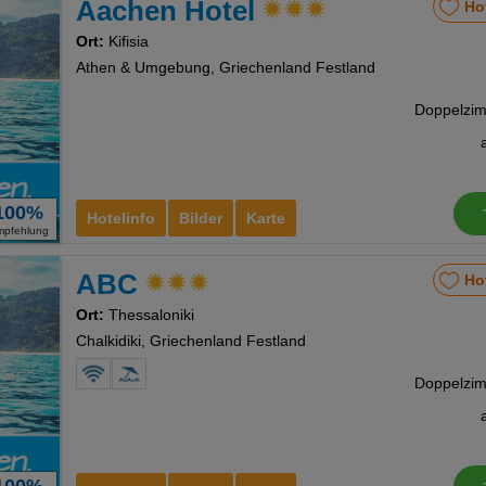
Aachen Hotel
Ho
Ort:
Kifisia
Athen & Umgebung, Griechenland Festland
100%
Hotelinfo
Bilder
Karte
mpfehlung
ABC
Ho
Ort:
Thessaloniki
Chalkidiki, Griechenland Festland