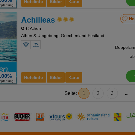
100%
Hotelinfo
Bilder
Karte
mpfehlung
Achilleas
Ho
Ort:
Athen
Athen & Umgebung, Griechenland Festland
a
100%
Hotelinfo
Bilder
Karte
mpfehlung
Seite:
1
2
3
...