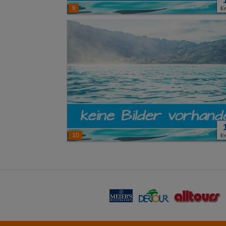
9
E
10
E