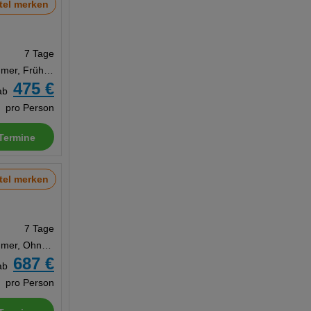
tel merken
7 Tage
Doppelzimmer, Frühstück
475 €
ab
pro Person
Termine
tel merken
7 Tage
Doppelzimmer, Ohne Verpflegung
687 €
ab
pro Person