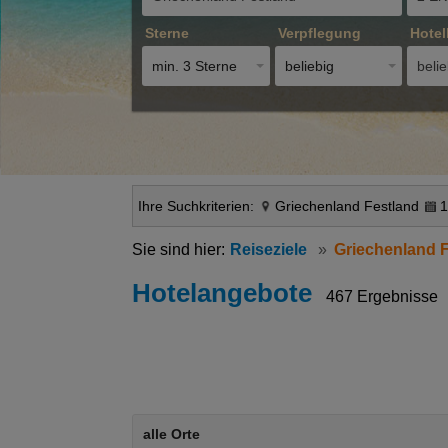
Sterne
Verpflegung
Hotel
min. 3 Sterne
beliebig
belie
Ihre Suchkriterien:
Griechenland Festland
1
Reiseziele
Griechenland 
Hotelangebote
467 Ergebnisse
alle Orte