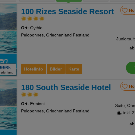
100 Rizes Seaside Resort
Ho
Ort:
Gythio
Peloponnes, Griechenland Festland
Juniorsui
a
99%
Hotelinfo
Bilder
Karte
mpfehlung
180 South Seaside Hotel
Ho
Ort:
Ermioni
Peloponnes, Griechenland Festland
inkl. 
a