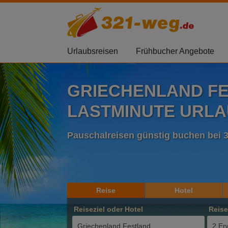
Urlaubsreisen
Frühbucher Angebote
GRIECHENLAND F
LASTMINUTE URLAU
Pauschalreisen günstig buchen bei 
Reise
Hotel
Reiseziel oder Hotel
Reis
2 Er