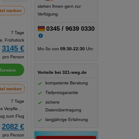
stehen Ihnen gern zur
tel merken
Verfügung.
0345 / 9639 0330
7 Tage
te, Frühstück
3145 €
Mo-So von
09:30-22:30
Uhr.
b
pro Person
Termine
Vorteile bei 321-weg.de
kompetente Beratung
tel merken
Tiefpreisgarantie
7 Tage
sichere
Suite, Ohne Verpflegung
Datenübertragung
Zug zum Flug
langjährige Erfahrung
2082 €
b
pro Person