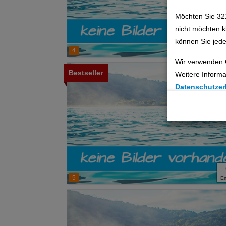
Möchten Sie 32
nicht möchten k
können Sie jede
4
E
Wir verwenden 
Bestseller
Weitere Informa
Datenschutzer
Cookie Einste
Technische C
Analyse
Social Media 
5
E
Advertising
Erweiterte Ei