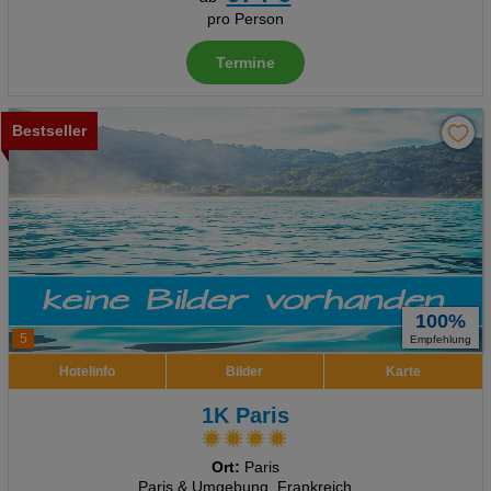
pro Person
Termine
Bestseller
100%
5
Empfehlung
Hotelinfo
Bilder
Karte
1K Paris
Ort:
Paris
Paris & Umgebung, Frankreich