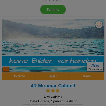
pro Person
Termine
78%
10
Empfehlung
Hotelinfo
Bilder
Karte
4R Miramar Calafell
Ort:
Calafell
Costa Dorada, Spanien Festland