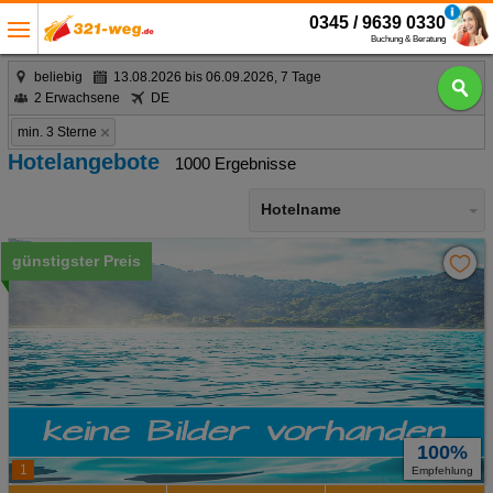
0345 / 9639 0330
Buchung & Beratung
beliebig
13.08.2026 bis 06.09.2026, 7 Tage
2 Erwachsene
DE
min. 3 Sterne
Hotelangebote
1000 Ergebnisse
Hotelname
günstigster Preis
100%
1
Empfehlung