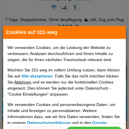
7 Tage
,
Doppelzimmer, Ohne Verpflegung
inkl. Zug zum Flug
1013 €
ab
Cookies auf 321-weg
pro Person
Termine
Wir verwenden Cookies, um die Leistung der Website zu
verbessern, Analysen durchzuführen und Ihnen Inhalte zu
zeigen, die für Ihren nächsten Traumurlaub relevant sind.
Möchten Sie 321-weg im vollem Umfang nutzen, dann klicken
Sie auf
Alle akzeptieren
. Falls Sie das nicht möchten klicken
Sie
Ablehnen
und es werden nur die funktionellen Cookies
eingesezt. Dies können Sie jederzeit unter Datenschutz -
"Cookie Einstellungen" anpassen.
Wir verwenden Cookies und personenbezogene Daten, um
Inhalte und Anzeigen zu personalisieren. Weitere
91%
Informationen dazu, wie wir Ihre Daten verwenden, finden Sie
6
Empfehlung
in unserer
Datenschutzerklärung
und in den
Google
Hotelinfo
Bilder
Karte
Datenschutz- und Nutzungsbedingungen
.