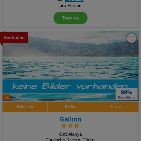
pro Person
Termine
Bestseller
99%
5
Empfehlung
Hotelinfo
Bilder
Karte
Gallion
Ort:
Alanya
Türkische Riviera, Türkei