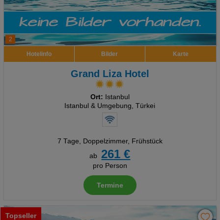
2
Hotelinfo
Bilder
Karte
Grand Liza Hotel
Ort:
Istanbul
Istanbul & Umgebung, Türkei
7 Tage
,
Doppelzimmer, Frühstück
261 €
ab
pro Person
Termine
Topseller