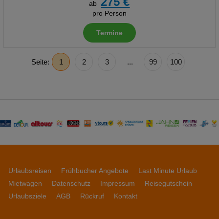
275 €
ab
pro Person
Termine
Seite:
1
2
3
...
99
100
Urlaubsreisen
Frühbucher Angebote
Last Minute Urlaub
Mietwagen
Datenschutz
Impressum
Reisegutschein
Urlaubsziele
AGB
Rückruf
Kontakt