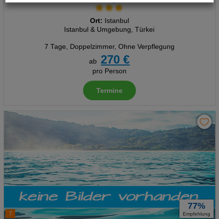
Technische Cookies
Ort:
Istanbul
Istanbul & Umgebung, Türkei
Analyse
7 Tage
,
Doppelzimmer, Ohne Verpflegung
270 €
Social Media Cookies
ab
pro Person
Advertising
Termine
Erweiterte Einstellungen
77%
7
Empfehlung