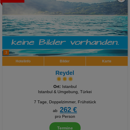
3
Hotelinfo
Bilder
Karte
Reydel
Ort:
Istanbul
Istanbul & Umgebung, Türkei
7 Tage
,
Doppelzimmer, Frühstück
262 €
ab
pro Person
Termine