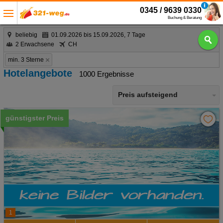
0345 / 9639 0330
Buchung & Beratung
beliebig
01.09.2026 bis 15.09.2026, 7 Tage
2 Erwachsene
CH
min. 3 Sterne
Hotelangebote
1000 Ergebnisse
Preis aufsteigend
günstigster Preis
1