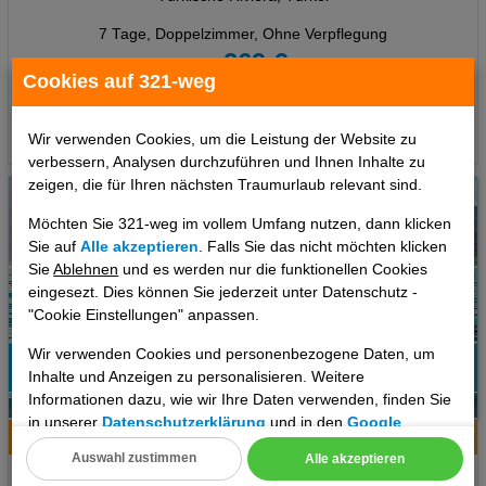
7 Tage
,
Doppelzimmer, Ohne Verpflegung
269 €
ab
Cookies auf 321-weg
pro Person
Termine
Wir verwenden Cookies, um die Leistung der Website zu
verbessern, Analysen durchzuführen und Ihnen Inhalte zu
zeigen, die für Ihren nächsten Traumurlaub relevant sind.
Möchten Sie 321-weg im vollem Umfang nutzen, dann klicken
Sie auf
Alle akzeptieren
. Falls Sie das nicht möchten klicken
Sie
Ablehnen
und es werden nur die funktionellen Cookies
eingesezt. Dies können Sie jederzeit unter Datenschutz -
"Cookie Einstellungen" anpassen.
Wir verwenden Cookies und personenbezogene Daten, um
Inhalte und Anzeigen zu personalisieren. Weitere
Informationen dazu, wie wir Ihre Daten verwenden, finden Sie
6
in unserer
Datenschutzerklärung
und in den
Google
Hotelinfo
Bilder
Karte
Datenschutz- und Nutzungsbedingungen
.
Auswahl zustimmen
Alle akzeptieren
Constantinopolis Hotel
Cookie Einstellungen